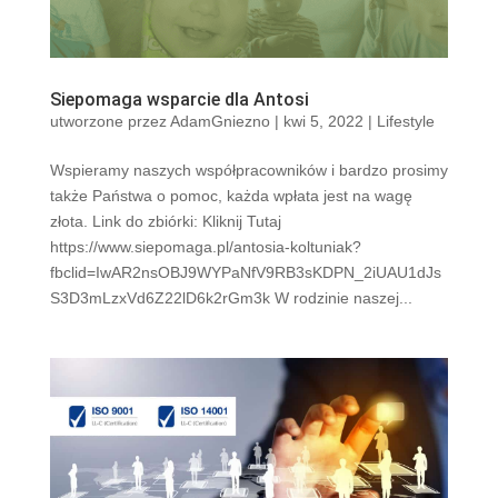
Siepomaga wsparcie dla Antosi
utworzone przez
AdamGniezno
|
kwi 5, 2022
|
Lifestyle
Wspieramy naszych współpracowników i bardzo prosimy
także Państwa o pomoc, każda wpłata jest na wagę
złota. Link do zbiórki: Kliknij Tutaj
https://www.siepomaga.pl/antosia-koltuniak?
fbclid=IwAR2nsOBJ9WYPaNfV9RB3sKDPN_2iUAU1dJs
S3D3mLzxVd6Z22lD6k2rGm3k W rodzinie naszej...